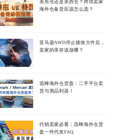
美东仓还是美西仓？跨境卖家
海外仓备货应该怎么选？
亚马逊AWD停止接收大件后，
卖家的库存该放哪？
迅蜂海外仓货盘：二手平台卖
货与测品利器！
代销卖家必看：迅蜂海外仓货
盘一件代发FAQ