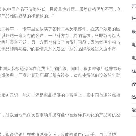
卖
所以中国产品不仅价格低、且质量也过硬。虽然价格优势不再，但
产品难以撼动的和超越的。”
培
的工具车——卡车里面放满了各种工具及零部件。在某个限定的区
最
可以拜访一遍所有的客户，一旦对方有工具的需求，当即就可以从
销售的渠道问题，另一方面也解决了供货的问题，因为每辆车相当
电
利于品牌商与客户的客情关系的建立，别的品牌很难进入这个市
电
中国大多数还停留在免费上门的阶段。同时，很多维修厂也非常乐
视
的维修费，厂商定期到店调试所有设备，这也使得他们设备的出勤
跨
的服务意识、能力，还是商品提供的丰富度上，跟中国市场的都相
迅
运
厂，所以当地汽保设备市场并没有像中国这样多元化的产品可供经
强，很多维修厂在购得设备之后，只能被迫自己动手、自己维护、