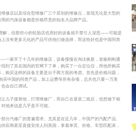
锁维修店以及综合型维修厂三个层别的维修点，发现无论是大型的
所用的汽保设备都是价格昂贵的知名大品牌产品。
理解，但那些小的轮胎店也用好的设备就不禁引人深思——可能是
场上没有更多元化的产品可供他们做选择，而这恰好也是中国同类
——一家开了十几年的维修店，设备慢慢在淘汰换新，老板刚刚通
并找到了其在国内的官网下了单，购买了一台定位仪，而他所购买
示，购买这样的设备主要是出于两方面的考虑。首先是价格问题，
网购买中国的同类产品，加上运费等所有杂项，总共也只要一万美
，也会自己调试。
想让儿子接替他，打理维修厂，而自己在退居二线后，也想做下相
，对他来说是几乎是不可能。
一部分汽修厂的普遍需求。尤其是在近几年，中国产的汽配产品、
的供应商甚至直接安排人到美国，拿着单页、价格、车型匹配表，