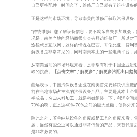
自己更换配件，时间久了，维修厂自己就有了维护设备
正是这样的市场环境，导致南美的维修厂获取汽保设备
“传统维修厂想了解设备信息，要不就亲自去参加展会，
况是，南美当地的经销商很少会去拜访维修厂，所以对
途径就是互联网，这样的情况在巴西、哥伦比亚、智利等
解设备是非常常见的，同时南美本土的一些电商平台，如Mer
从南美当前的市场环境来看，是非常有利于中国企业进
峻的挑战。
【点击文末“了解更多”了解更多汽配出口趋
曲远表示，中国汽保设备企业在南美首先要解决供应链
前在当地市场占主流的汽保设备产品，主要是其本土企
半成品，名曰来料加工，就是稍微组装一下，利润空间就
70%的税，正是这40%-70%之间的巨大差额，使得外
除此之外，若单纯从设备的角度或是工具的角度来看，
题，当然有些企业可以通过非常低价的产品，来替代售
是非常必要的。