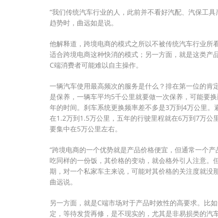
“我们传统汽车行业的人，此前并不看好汽配、汽保工具
趋势时，曲远如是说。
他解释道，跨境电商的模式之所以不被传统汽车行业所
适合跨境电商这种快消的模式；另一方面，就是这类产
C端消费者可能难以自主操作。
一辆汽车使用最高频次的服务是什么？排在第一位的肯
是保养，一辆车平均5千公里就要做一次保养，可能要
年的时间。刹车系统更换频率差不多是3万到4万公里。
在1.2万到1.5万公里，五年的行驶里程就在6万到7
要集中在5万公里左右。
“跨境电商的一个优势就是产品价格便宜，但通常一个产
吃同样的一份饭，其价格的变动，就会格外引人注意。但
期，对一个私家车主来说，可能对其价格的关注度就没那
曲远说。
另一方面，就是C端市场对于产品时效性的高要求。比
定，等待发货再修，是不现实的，尤其是非易损类的汽