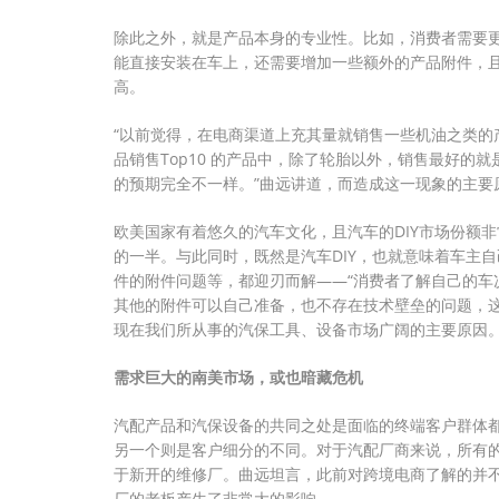
除此之外，就是产品本身的专业性。比如，消费者需要
能直接安装在车上，还需要增加一些额外的产品附件，
高。
“以前觉得，在电商渠道上充其量就销售一些机油之类的
品销售Top10 的产品中，除了轮胎以外，销售最好的
的预期完全不一样。”曲远讲道，而造成这一现象的主要
欧美国家有着悠久的汽车文化，且汽车的DIY市场份额非
的一半。与此同时，既然是汽车DIY，也就意味着车主
件的附件问题等，都迎刃而解——“消费者了解自己的车
其他的附件可以自己准备，也不存在技术壁垒的问题，
现在我们所从事的汽保工具、设备市场广阔的主要原因。
需求巨大的南美市场，或也暗藏危机
汽配产品和汽保设备的共同之处是面临的终端客户群体
另一个则是客户细分的不同。对于汽配厂商来说，所有
于新开的维修厂。曲远坦言，此前对跨境电商了解的并
厂的老板产生了非常大的影响。