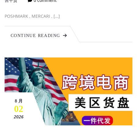
营干货
0 comment
POSHMARK , MERCARI , […]
CONTINUE READING
8 月
02
2026