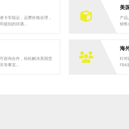
美
者卡车陆运，运费价格合理，
产品
级别的待遇...
销售
海
可咨询合作，轻松解决美国货
针对
等事宜...
FBA