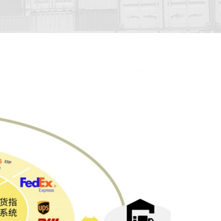
服务优势：
自主研发的WMS及OMS仓储物流管理系统.
智能高效的大仓库管理.
平台和多家跨境电商ERP对接.
美境内实力快递对接.
贴心的中国大陆客服.
送达时间只有2.5天！优异的美国尾端派送服务。
，增加客户满意度，降低运费成本，增强竞争力！
分之五的保价费率带给你百分百的货物安全保障！