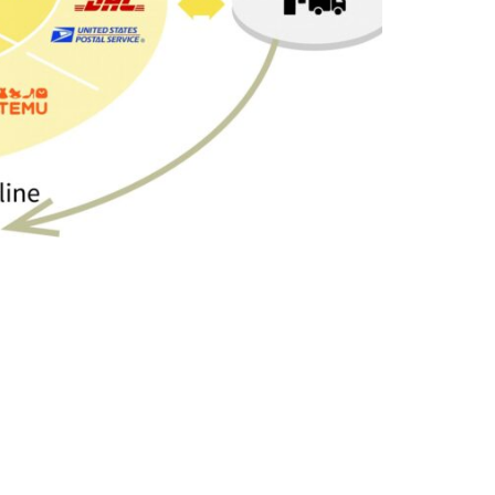
BA中转，FBA退件接收，库内分销等个性化服务！
一件代发和FBA退货/换标的服务
库上架时效：国内发来入仓的货2个工作日入库。强大的
步，极大的减少了买家退货换货率、快递纠纷等问题。
提出准确合理的解决方案，包括硬件规划和软件规划。
的仓库，支持分仓，为发货提高效率为客户节省成本。
等多个平台连同接口，实现自动拉单，不需要人为的手工制单和
导入，提高了制单和审单效率，减少订单出错率。