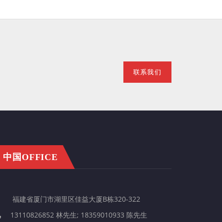
联系我们
中国OFFICE
福建省厦门市湖里区佳益大厦B栋320-322
13110826852 林先生; 18359010933 陈先生