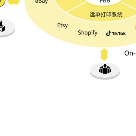
个性化：提供退件处理，F
蜂物联一件代发货服务30天免仓租免费入仓,头程集装箱整货柜入仓，入
WMS及OMS管理系统和优秀的客服团队实现了库存、订单状态实时同
有专业的仓储物流管理团队，能为电商企业和仓储服务公司
系统支持大、中、小型仓库的使用和不同地区
amazon、ebay、wish、etsy、shopify、普源、马帮、店小秘