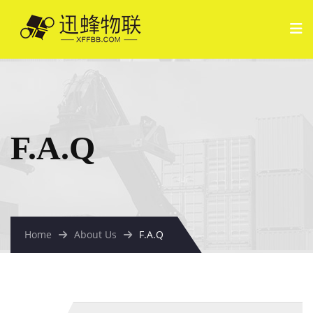
F.A.Q
Home
About Us
F.A.Q