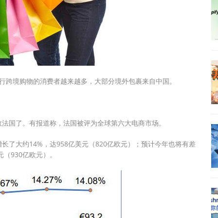
，进行跨境购物的消费者越来越多，大部分境外包裹来自中国。
数法国了。有报道称，法国被评为全球第六大电商市场。
了大约14%，达958亿美元（820亿欧元）；预计今年也将有差
元（930亿欧元）。