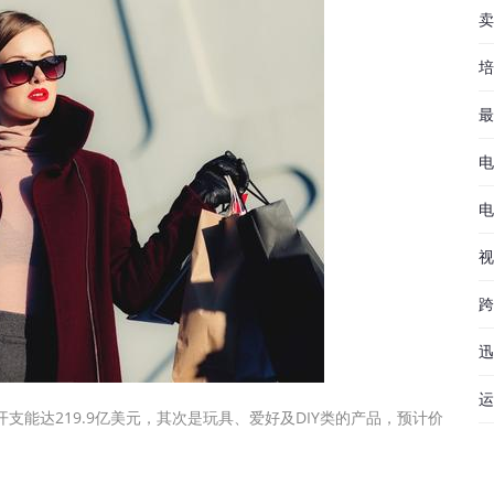
卖
培
最
电
电
视
跨
迅
运
支能达219.9亿美元，其次是玩具、爱好及DIY类的产品，预计价