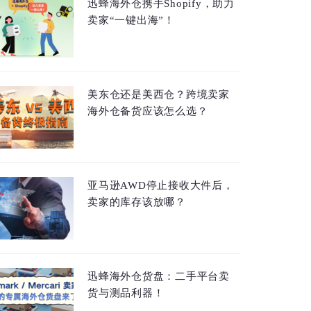
迅蜂海外仓携手Shopify，助力
卖家“一键出海”！
美东仓还是美西仓？跨境卖家
海外仓备货应该怎么选？
亚马逊AWD停止接收大件后，
卖家的库存该放哪？
迅蜂海外仓货盘：二手平台卖
货与测品利器！