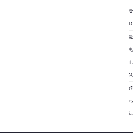
卖
培
最
电
电
视
跨
迅
运