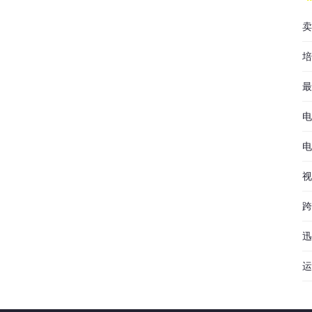
卖
培
最
电
电
视
跨
迅
运