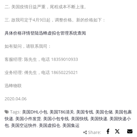
二. 美国疫情日益严重，尾程成本不断上涨。
三. 故我司定于4月9日起，调整价格。新的价格如下：
具体价格详情登陆迅蜂虚拟仓管理系统查阅
如有疑问，请联系我司：
客服经理: 陈先生，电话 18359010933
业务经理: 傅先生，电话 18650225021
迅蜂物联
2020.04.06
Tags:
美国DHL小包
,
美国T86清关
,
美国专线
,
美国仓储
,
美国包裹
快递
,
美国小件发货
,
美国小包专线
,
美国快线
,
美国快递
,
美国快递小
包
,
美国空运快件
,
美国虚拟仓
,
美国集运
Share: