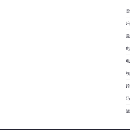
卖
培
最
电
电
视
跨
迅
运