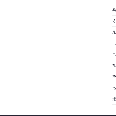
卖
培
最
电
电
视
跨
迅
运