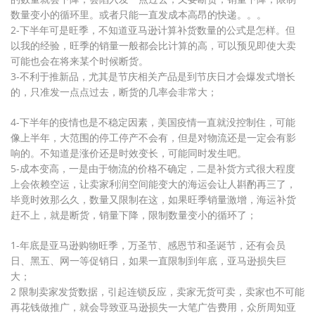
数量变小的循环里。或者只能一直发成本高昂的快递。。。
2-下半年可是旺季，不知道亚马逊计算补货数量的公式是怎样。但
以我的经验，旺季的销量一般都会比计算的高，可以预见即使大卖
可能也会在将来某个时候断货。
3-不利于推新品，尤其是节庆相关产品是到节庆日才会爆发式增长
的，只准发一点点过去，断货的几率会非常大；
4-下半年的疫情也是不稳定因素，美国疫情一直就没控制住，可能
像上半年，大范围的停工停产不会有，但是对物流还是一定会有影
响的。不知道是涨价还是时效变长，可能同时发生吧。
5-成本变高，一是由于物流的价格不确定，二是补货方式很大程度
上会依赖空运，让卖家利润空间能变大的海运会让人斟酌再三了，
毕竟时效那么久，数量又限制在这，如果旺季销量激增，海运补货
赶不上，就是断货，销量下降，限制数量变小的循环了；
1-年底是亚马逊购物旺季，万圣节、感恩节和圣诞节，还有会员
日、黑五、网一等促销日，如果一直限制到年底，亚马逊损失巨
大；
2 限制卖家发货数据，引起连锁反应，卖家无货可卖，卖家也不可能
再花钱做推广，就会导致亚马逊损失一大笔广告费用，众所周知亚