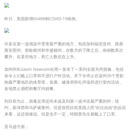
昨日，美国新增65488例COVID-19病例。
许多在第一波感染中受害最严重的地方，包括加利福尼亚州、路易
斯安那州、密歇根州和华盛顿州，在数月的下降之后，病例数再次
攀升。在某些地方，死亡人数也在上升。
加州州长Gavin Newsom在周一发布了一系列全面关闭措施，包括
命令人们戴上口罩和不进行户外活动。并下令停止在该州30个受影
响最严重地区的体育馆，发廊、健身房和礼拜场所进行室内活动，
各地禁止酒吧和餐厅内就餐。
到目前为止，病毒反弹还尚未波及到第一波冲击最严重的州：纽
约，新泽西和马萨诸塞州。但是按照目前美国人民“向往自由”的反应
来看，这还很难说。但是也不一定，特朗普先生都戴上了口罩。
亚马逊方面：