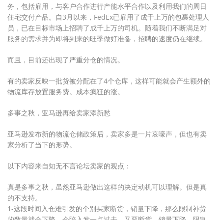
务，包括雇用，与客户合作进行产能水平合作以及利用我们的周日
住宅交付产品。自3月以来，FedEx已雇用了成千上万的包裹处理人
员，已在目标市场上招聘了成千上万的司机。随着我们不断满足对
服务的需求并为即将到来的旺季做好准备，招聘的速度仍在继续。
而且，目前还出现了严重分仓的情况。
有的卖家反映一批货被分配在了4个仓库，这样可能就会产生额外的
物流库存放置服务费。成本疯狂的涨。
多事之秋，亚马逊再给卖家添新愁
亚马逊发布新的物流仓储政策后，卖家多是一片哀嚎声，但也有卖
家分析了当下的形势。
以下内容来自知无不言论坛卖家的观点：
真是多事之秋，虽然亚马逊做出这样的决定动机可以理解。但是真
的不支持。
1-这段时间入仓难引发的个别买家断货，销量下降，那么限制补货
的数量就会下降，会陷入发一点过去，又要断货，销量下降，限制