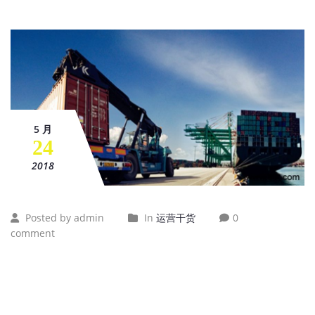
5 月
24
2018
Posted by admin
In
运营干货
0
comment