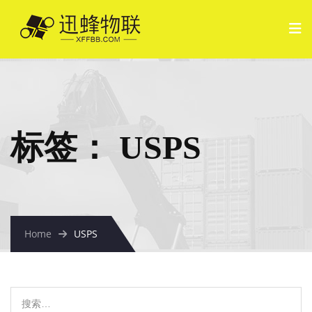
标签：
USPS
Home
USPS