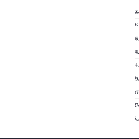
卖
培
最
电
电
视
跨
迅
运