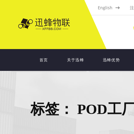
English
注
首页
关于迅蜂
迅蜂优势
标签：
POD工