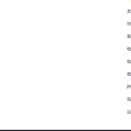
卖
培
最
电
电
视
跨
迅
运