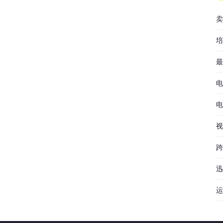
卖
培
最
电
电
视
跨
迅
运