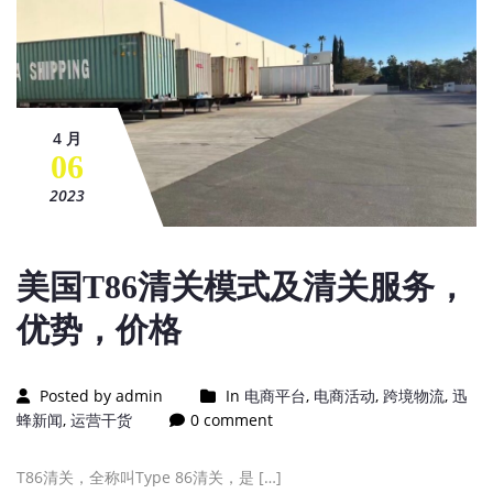
4 月
06
2023
美国T86清关模式及清关服务，
优势，价格
Posted by admin
In
电商平台
,
电商活动
,
跨境物流
,
迅
蜂新闻
,
运营干货
0 comment
T86清关，全称叫Type 86清关，是 […]