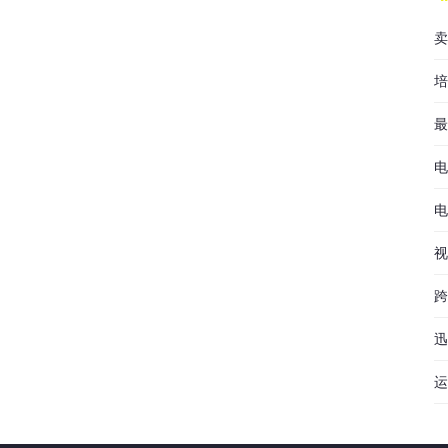
卖
培
最
电
电
视
跨
迅
运