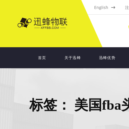
English
注
首页
关于迅蜂
迅蜂优势
标签：
美国fba