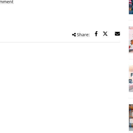
omment
Share: