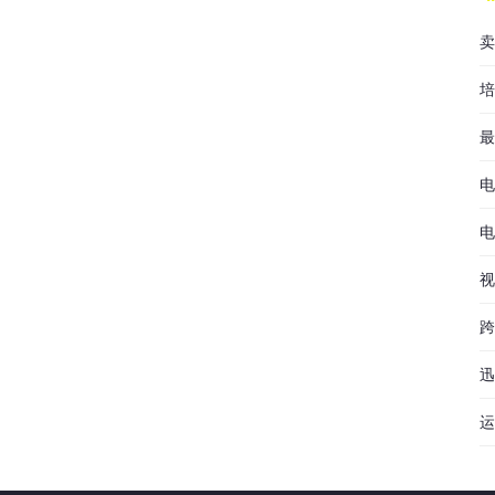
卖
培
最
电
电
视
跨
迅
运