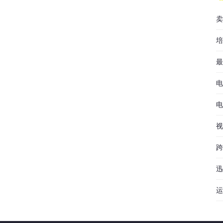
卖
培
最
电
电
视
跨
迅
运