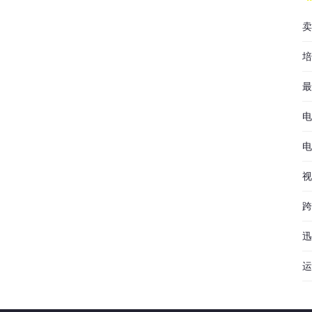
卖
培
最
电
电
视
跨
迅
运