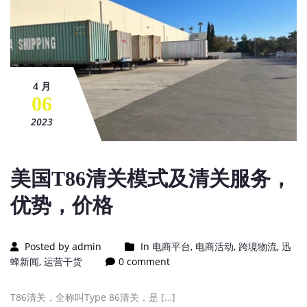
4 月
06
2023
美国T86清关模式及清关服务，
优势，价格
Posted by admin
In
电商平台
,
电商活动
,
跨境物流
,
迅
蜂新闻
,
运营干货
0 comment
T86清关，全称叫Type 86清关，是 […]