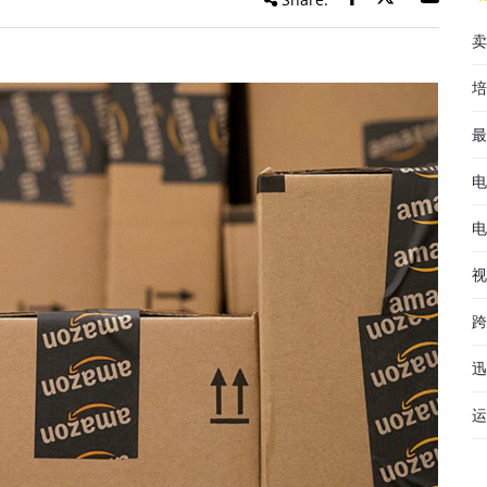
卖
培
最
电
电
视
跨
迅
运