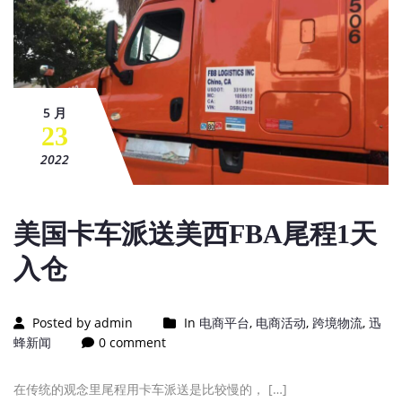
5 月
23
2022
美国卡车派送美西FBA尾程1天
入仓
Posted by admin
In
电商平台
,
电商活动
,
跨境物流
,
迅
蜂新闻
0 comment
在传统的观念里尾程用卡车派送是比较慢的， […]