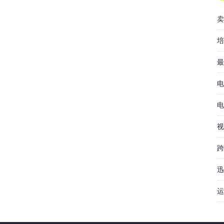
卖
培
最
电
电
视
跨
迅
运