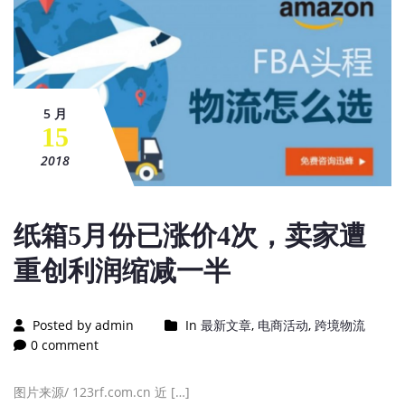
5 月
15
2018
纸箱5月份已涨价4次，卖家遭
重创利润缩减一半
Posted by admin
In
最新文章
,
电商活动
,
跨境物流
0 comment
图片来源/ 123rf.com.cn 近 […]