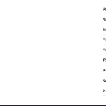
卖
培
最
电
电
视
跨
迅
运