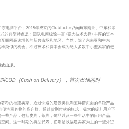
中东电商平台；2015年成立的Clubfactory?面向东南亚、中东和印
这些模式的典型特点是：团队电商经验丰富+强大技术支撑+丰厚的资本
动互联网高速增长的新兴市场和地区。当然，除了东南亚和中东，
这样类似的机会。不过技术和资本会成为绝大多数中小型卖家的进
模式出现。
（Cash on Delivery），首次出现的时
力著称的福建卖家。通过快速的建设类似淘宝详情页面的单独产品
等不方便淘宝购物的客户群。通过货到付款的模式，极大的提升用户下
的一些产品，包括皮具，茶具，饰品以及一些生活中的日用产品。
润空间。这一时期的典型代表，初期是以福建卖家为主的一些外贸