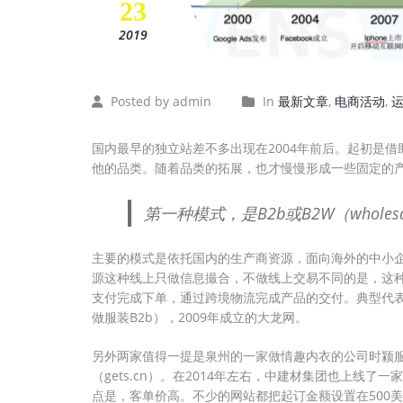
23
2019
Posted by admin
In
最新文章
,
电商活动
,
国内最早的独立站差不多出现在2004年前后。起初是借助
他的品类。随着品类的拓展，也才慢慢形成一些固定的
第一种模式，是B2b或B2W（whole
主要的模式是依托国内的生产商资源，面向海外的中小
源这种线上只做信息撮合，不做线上交易不同的是，这
支付完成下单，通过跨境物流完成产品的交付。典型代表有
做服装B2b），2009年成立的大龙网。
另外两家值得一提是泉州的一家做情趣内衣的公司时颍服饰(D
（gets.cn）。在2014年左右，中建材集团也上线了一
点是，客单价高。不少的网站都把起订金额设置在500