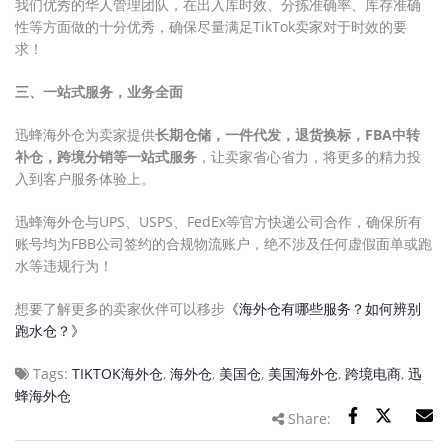
我们优秀的华人管理团队，在出入库时效、分拣准确率、库存准确
性等方面做的十分优秀，确保尽量满足TikTok卖家对于时效的要
求！
三、一站式服务，业务全面
迅蜂海外仓为卖家提供
长期仓储，一件代发，退货换标，FBA中转
补仓，跨境分销等一站式服务
，让卖家省心省力，将更多的精力投
入到客户服务体验上。
迅蜂海外仓与UPS、USPS、FedEx等官方快递公司合作，确保所有
账号均为FBB公司签约的合规物流账户，绝不涉及任何虚假面单或跑
水等违规行为！
想要了解更多的卖家伙伴可以移步
《海外仓有哪些服务？如何辨别
跑水仓？》
Tags:
TIKTOK海外仓
,
海外仓
,
美国仓
,
美国海外仓
,
跨境电商
,
迅
蜂海外仓
Share: