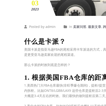
03
2023
Posted by admin
In
卖家问答
,
最新文章
,
什么是卡派？
美国卡派是指亚马逊FBA的尾程采用卡车派送的方式，
是更受亚马逊卖家欢迎的尾程渠道。
那么卡派的时效到底是怎样的？
1. 根据美国FBA仓库的
1.美西热门大FBA仓库最快(非旺季爆仓期间)，提柜/提
内拆柜。比如ONT8/LGB8/LAX9 这些仓库是提柜后2-3天
大概是3-4天左右的时效。我们最快的做到提柜后第二天
2.美中大的FBA仓库，比如IND9提柜后大概8-11