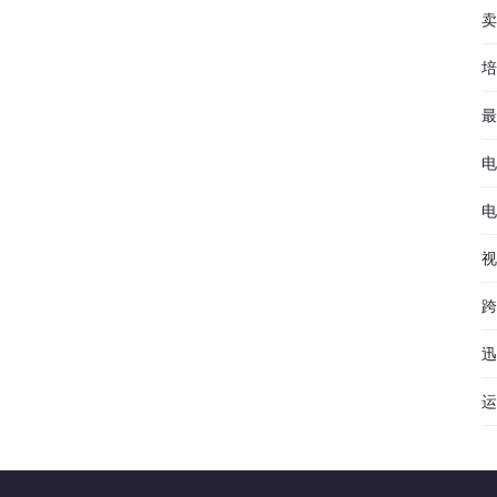
卖
培
最
电
电
视
跨
迅
运