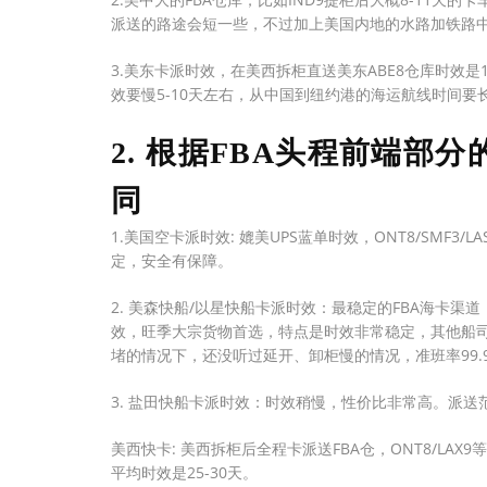
派送的路途会短一些，不过加上美国内地的水路加铁路中
3.美东卡派时效，在美西拆柜直送美东ABE8仓库时效是
效要慢5-10天左右，从中国到纽约港的海运航线时间要
2. 根据FBA头程前端部
同
1.美国空卡派时效: 媲美UPS蓝单时效，ONT8/SMF
定，安全有保障。
2. 美森快船/以星快船卡派时效：最稳定的FBA海卡渠道，美西
效，旺季大宗货物首选，特点是时效非常稳定，其他船司
堵的情况下，还没听过延开、卸柜慢的情况，准班率99.
3. 盐田快船卡派时效：时效稍慢，性价比非常高。派
美西快卡: 美西拆柜后全程卡派送FBA仓，ONT8/LAX9等
平均时效是25-30天。