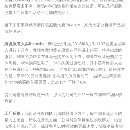
装也是层出不穷，商场中琳琅满目的服装比比皆是，可以见得服装
已是人们日常生活必不可缺的物品了。
接下来雨果网就有请跨境服装大卖Ricardo，来为大家分析该产品的
市场测评。
跨境服装大卖Ricardo：
摩根士丹利在2018年3月对1103名美国成年
人进行了调查，发现多数消费者愿意在亚马逊上购买一些基础款的
服装。68%的受访者在亚马逊购买休闲上衣，38%在亚马逊购买过
休闲裤、48%购买过鞋子、34%购买过运动服，其中还有许多人会
在亚马逊购买一些配饰(26%)、连衣裙(23%)和内衣(24%)。值得注意
的是，仅6%的受访者选择“亚马逊的服装很时尚，品牌也是我喜欢
的”作为购买的首要原因，比2017年下降了8%。
贵公司也有做跨境这一块，那么贵公司的产品一般在哪些市场比较
热销？
工厂反馈：
我司从开发团队到原材料供应方面，每年都会花大量的
精力去磨合，所以在开发方面，公司时刻保持敏锐的观察力，结合
市场上的流行元素，保证每月50件新款的更新速度，博得消费者的