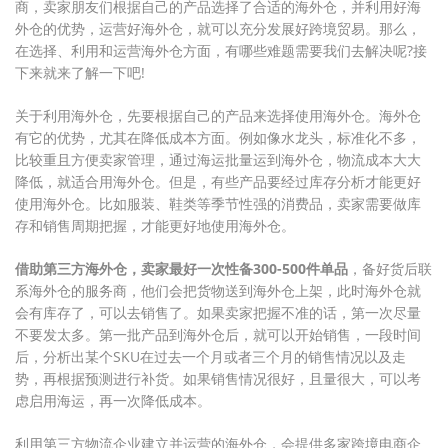
商，卖家朋友们根据自己的产品选择了合适的海外仓，并利用好海
外仓的优势，运营好海外仓，就可以充分发展好跨境贸易。那么，
在选择、利用和运营海外仓方面，有哪些难题需要我们去解决呢?接
下来就来了解一下吧!
关于利用海外仓，先要根据自己的产品来选择使用海外仓。海外仓
有它的优势，尤其在降低成本方面。例如像水龙头，标准化不多，
比较重且方便卖家管理，通过海运批量运到海外仓，物流成本大大
降低，就适合用海外仓。但是，有些产品要经过库存分析才能更好
使用海外仓。比如服装、鞋类等季节性强的消费品，卖家需要做库
存和销售周期把握，才能更好地使用海外仓。
借助第三方海外仓，卖家最好一次性备300-500件单品
，备好货后联
系海外仓的服务商，他们会把货物送到海外仓上架，此时海外仓就
会有库存了，可以去销售了。如果卖家把握不准的话，第一次尽量
不要发太多。第一批产品到海外仓后，就可以开始销售，一段时间
后，分析出某个SKU在过去一个月或者三个月的销售情况以及走
势，再根据预测进行补货。如果销售情况很好，且量很大，可以考
虑启用海运，再一次降低成本。
利用第三方物流企业建立并运营的海外仓，会提供多家跨境电商企