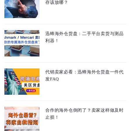
存该放哪？
迅蜂海外仓货盘：二手平台卖货与测品
利器！
代销卖家必看：迅蜂海外仓货盘一件代
发FAQ
合作的海外仓倒闭了？卖家这样做及时
止损！