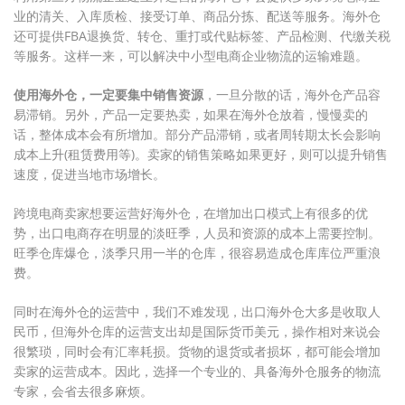
业的清关、入库质检、接受订单、商品分拣、配送等服务。海外仓
还可提供FBA退换货、转仓、重打或代贴标签、产品检测、代缴关税
等服务。这样一来，可以解决中小型电商企业物流的运输难题。
使用海外仓，一定要集中销售资源
，一旦分散的话，海外仓产品容
易滞销。另外，产品一定要热卖，如果在海外仓放着，慢慢卖的
话，整体成本会有所增加。部分产品滞销，或者周转期太长会影响
成本上升(租赁费用等)。卖家的销售策略如果更好，则可以提升销售
速度，促进当地市场增长。
跨境电商卖家想要运营好海外仓，在增加出口模式上有很多的优
势，出口电商存在明显的淡旺季，人员和资源的成本上需要控制。
旺季仓库爆仓，淡季只用一半的仓库，很容易造成仓库库位严重浪
费。
同时在海外仓的运营中，我们不难发现，出口海外仓大多是收取人
民币，但海外仓库的运营支出却是国际货币美元，操作相对来说会
很繁琐，同时会有汇率耗损。货物的退货或者损坏，都可能会增加
卖家的运营成本。因此，选择一个专业的、具备海外仓服务的物流
专家，会省去很多麻烦。