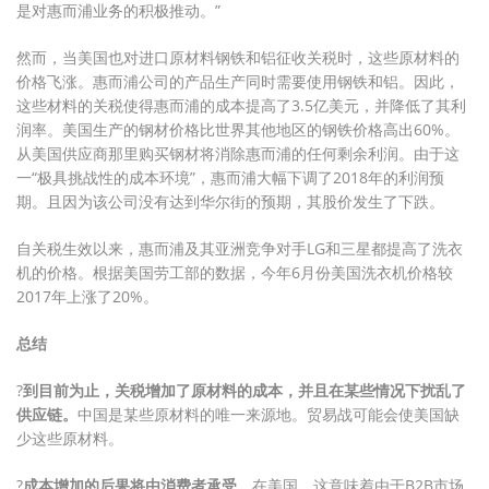
是对惠而浦业务的积极推动。”
然而，当美国也对进口原材料钢铁和铝征收关税时，这些原材料的
价格飞涨。惠而浦公司的产品生产同时需要使用钢铁和铝。因此，
这些材料的关税使得惠而浦的成本提高了3.5亿美元，并降低了其利
润率。美国生产的钢材价格比世界其他地区的钢铁价格高出60%。
从美国供应商那里购买钢材将消除惠而浦的任何剩余利润。由于这
一“极具挑战性的成本环境”，惠而浦大幅下调了2018年的利润预
期。且因为该公司没有达到华尔街的预期，其股价发生了下跌。
自关税生效以来，惠而浦及其亚洲竞争对手LG和三星都提高了洗衣
机的价格。根据美国劳工部的数据，今年6月份美国洗衣机价格较
2017年上涨了20%。
总结
?
到目前为止，关税增加了原材料的成本，并且在某些情况下扰乱了
供应链。
中国是某些原材料的唯一来源地。贸易战可能会使美国缺
少这些原材料。
?
成本增加的后果将由消费者承受。
在美国，这意味着由于B2B市场