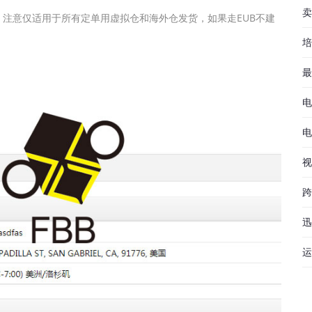
卖
注意仅适用于所有定单用虚拟仓和海外仓发货，如果走EUB不建
培
最
电
电
视
跨
迅
运