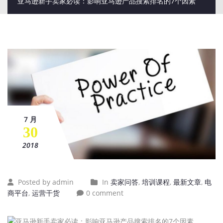
亚马逊新手卖家必读：影响亚马逊产品搜索排名的7个因素
7 月
30
2018
Posted by admin
In
卖家问答
,
培训课程
,
最新文章
,
电
商平台
,
运营干货
0 comment